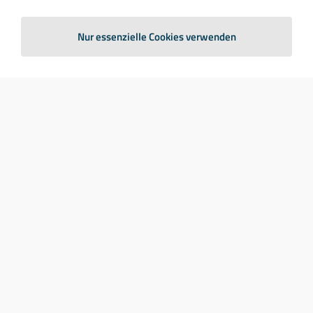
Nur essenzielle Cookies verwenden
Specialist for sensory experiences
with silicone keypads
We use our well-founded knowledge and our years
of experience to develop your acoustic, haptic, and
visual signature.