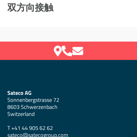
双方向接触
Sateco AG
Sonnenbergstrasse 72
8603 Schwerzenbach
Switzerland
T +41 44 905 62 62
sateco@satecogroup.com