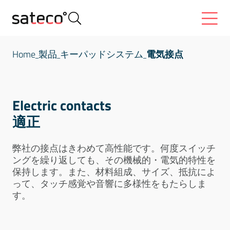
Home
製品
キーパッドシステム
電気接点
Electric contacts
適正
弊社の接点はきわめて高性能です。何度スイッチ
ングを繰り返しても、その機械的・電気的特性を
保持します。また、材料組成、サイズ、抵抗によ
って、タッチ感覚や音響に多様性をもたらしま
す。