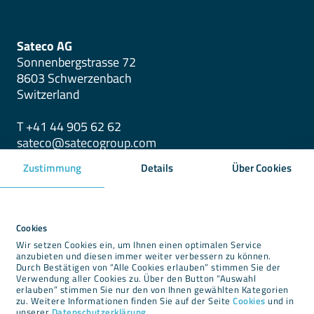
Sateco AG
Sonnenbergstrasse 72
8603 Schwerzenbach
Switzerland
T +41 44 905 62 62
sateco@satecogroup.com
Zustimmung
Details
Über Cookies
ダウンロード
ニュースルーム
Cookies
Wir setzen Cookies ein, um Ihnen einen optimalen Service
リーガルインフォーメーション
anzubieten und diesen immer weiter verbessern zu können.
Durch Bestätigen von “Alle Cookies erlauben” stimmen Sie der
プライバシーポリシー
Verwendung aller Cookies zu. Über den Button “Auswahl
クッキー
erlauben” stimmen Sie nur den von Ihnen gewählten Kategorien
zu. Weitere Informationen finden Sie auf der Seite
Cookies
und in
利用規約
unserer
Datenschutzerklärung
.