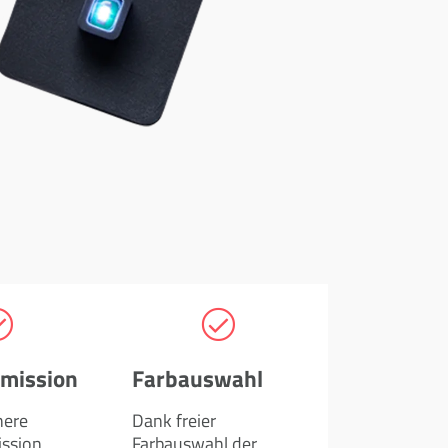
smission
Farbauswahl
here
Dank freier
ission
Farbauswahl der