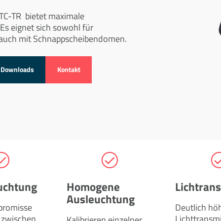
STC-TR bietet maximale
 Es eignet sich sowohl für
s auch mit Schnappscheibendomen.
Downloads
Kontakt
uchtung
Homogene
Lichtran
Ausleuchtung
promisse
Deutlich hö
 zwischen
Lichttransm
Kalibrieren einzelner