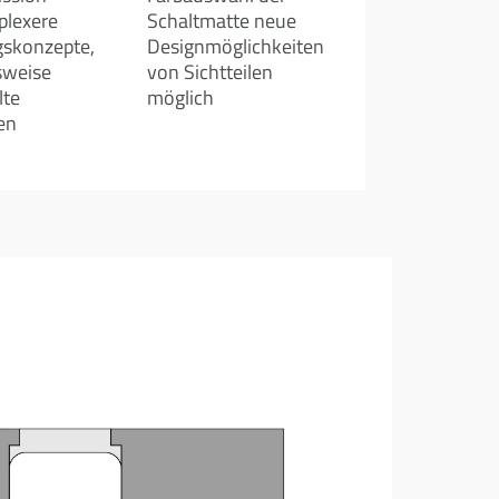
plexere
Schaltmatte neue
gskonzepte,
Designmöglichkeiten
sweise
von Sichtteilen
lte
möglich
en