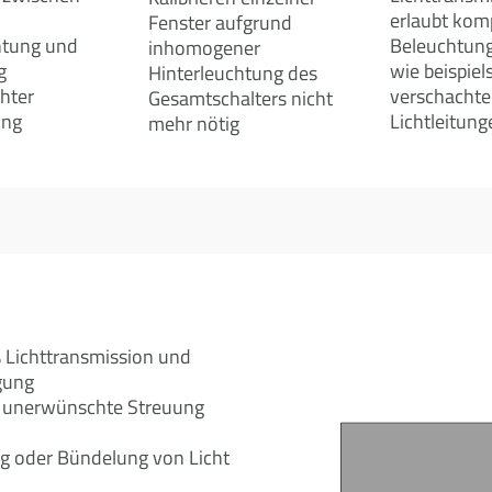
erlaubt kom
Fenster aufgrund
htung und
Beleuchtun
inhomogener
g
wie beispiel
Hinterleuchtung des
hter
verschachte
Gesamtschalters nicht
ung
Lichtleitung
mehr nötig
 Lichttransmission und
gung
lei unerwünschte Streuung
g oder Bündelung von Licht