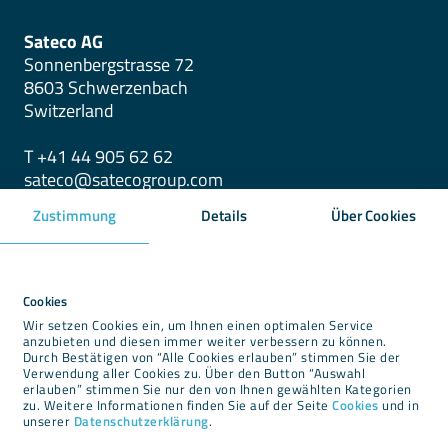
Sateco AG
Sonnenbergstrasse 72
8603 Schwerzenbach
Switzerland
T +41 44 905 62 62
sateco@satecogroup.com
Zustimmung
Details
Über Cookies
Downloads
Newsroom
Cookies
Wir setzen Cookies ein, um Ihnen einen optimalen Service
Impressum
anzubieten und diesen immer weiter verbessern zu können.
Durch Bestätigen von “Alle Cookies erlauben” stimmen Sie der
Datenschutz
Verwendung aller Cookies zu. Über den Button “Auswahl
Cookies
erlauben” stimmen Sie nur den von Ihnen gewählten Kategorien
zu. Weitere Informationen finden Sie auf der Seite
Cookies
und in
AGBs
unserer
Datenschutzerklärung
.