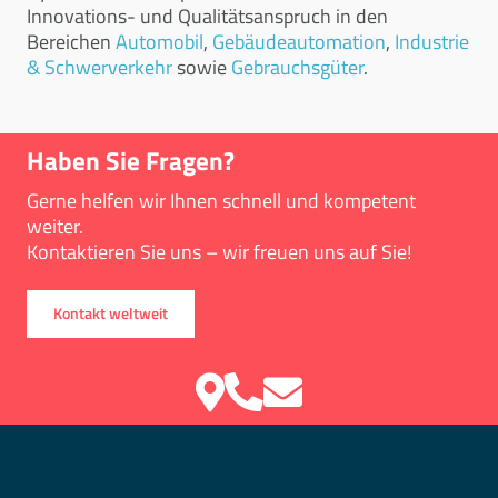
Innovations- und Qualitätsanspruch in den
Bereichen
Automobil
,
Gebäudeautomation
,
Industrie
& Schwerverkehr
sowie
Gebrauchsgüter
.
Haben Sie Fragen?
Gerne helfen wir Ihnen schnell und kompetent
weiter.
Kontaktieren Sie uns – wir freuen uns auf Sie!
Kontakt weltweit